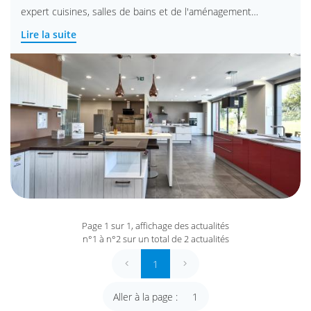
Accueil
expert cuisines, salles de bains et de l'aménagement
intérieur.
Lire la suite
Cuisines
Venez nous rencontrer dans notre showroom ou bien
lles de bains
retrouver toutes les informations utiles sur notre nouveau
gement intérieur
RESTEZ INFO
site Internet.
En images
INSCRIPTION NEWS
Bonne visite !
Avis
Actualités
CDH MENUISER
Contact
Page 1 sur 1,
affichage des actualités
n°1 à n°2 sur un total de 2
actualités
REJOIGNEZ-NOU
1
Aller à la page :